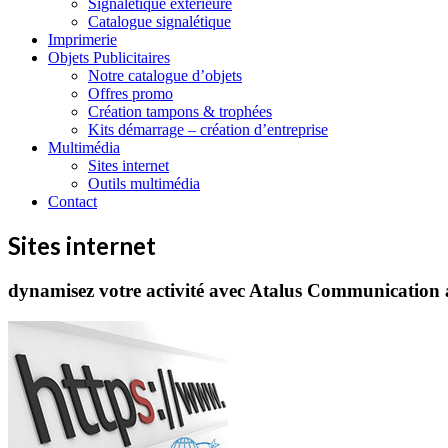
Signalétique extérieure
Catalogue signalétique
Imprimerie
Objets Publicitaires
Notre catalogue d’objets
Offres promo
Création tampons & trophées
Kits démarrage – création d’entreprise
Multimédia
Sites internet
Outils multimédia
Contact
Sites internet
dynamisez votre activité avec Atalus Communication 