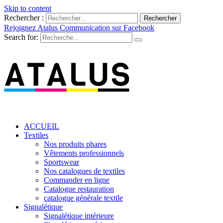
Skip to content
Rechercher :
Rejoignez Atalus Communication sur Facebook
Search for:
ACCUEIL
Votre partenaire en communications, sér
ATALUS COMMUNICATION
Textiles
Nos produits phares
Vêtements professionnels
Sportswear
Nos catalogues de textiles
Commander en ligne
Catalogue restauration
catalogue générale textile
Signalétique
Signalétique intérieure